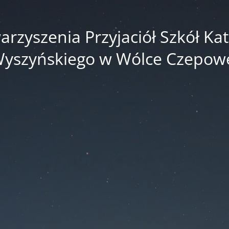
zyszenia Przyjaciół Szkół Kato
yszyńskiego w Wólce Czepow