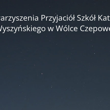
zyszenia Przyjaciół Szkół Kato
yszyńskiego w Wólce Czepow