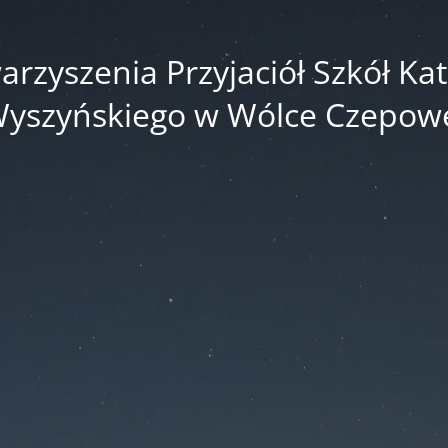
zyszenia Przyjaciół Szkół Kato
yszyńskiego w Wólce Czepow