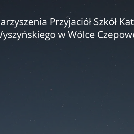
zyszenia Przyjaciół Szkół Kato
yszyńskiego w Wólce Czepow