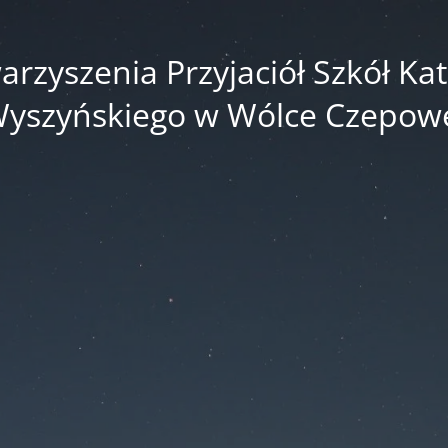
zyszenia Przyjaciół Szkół Kato
yszyńskiego w Wólce Czepow