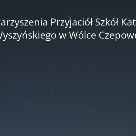
zyszenia Przyjaciół Szkół Kato
yszyńskiego w Wólce Czepow