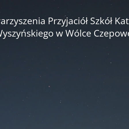
zyszenia Przyjaciół Szkół Kato
yszyńskiego w Wólce Czepow